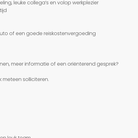
eling, leuke collega’s en volop werkplezier
ijd
eauto of een goede reiskostenvergoeding
ennen, meer informatie of een oriënterend gesprek?
 meteen solliciteren.
een leuk team