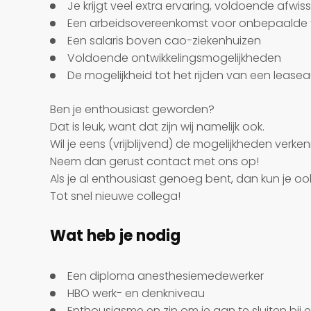
Je krijgt veel extra ervaring, voldoende afwiss
Een arbeidsovereenkomst voor onbepaalde t
Een salaris boven cao-ziekenhuizen
Voldoende ontwikkelingsmogelijkheden
De mogelijkheid tot het rijden van een leas
Ben je enthousiast geworden?
Dat is leuk, want dat zijn wij namelijk ook.
Wil je eens (vrijblijvend) de mogelijkheden verk
Neem dan gerust contact met ons op!
Als je al enthousiast genoeg bent, dan kun je ook
Tot snel nieuwe collega!
Wat heb je nodig
Een diploma anesthesiemedewerker
HBO werk- en denkniveau
Enthousiasme en zin om je aan te sluiten bij 