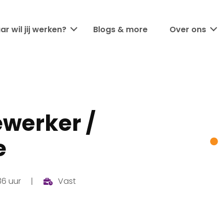
r wil jij werken?
Blogs & more
Over ons
werker /
e
36 uur
Vast