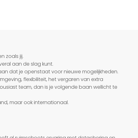
 zoals jij.
veral aan de slag kunt.
 aan dat je openstaat voor nieuwe mogelijkheden.
mgeving, flexibiliteit, het vergaren van extra
usiast team, dan is je volgende baan wellicht te
land, maar ook internationaal.
heeft al ruimschoots ervaring met detachering en