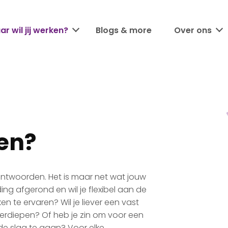
r wil jij werken?
Blogs & more
Over ons
ken?
eantwoorden. Het is maar net wat jouw
ing afgerond en wil je flexibel aan de
n te ervaren? Wil je liever een vast
 verdiepen? Of heb je zin om voor een
de slag te gaan? Voor elke