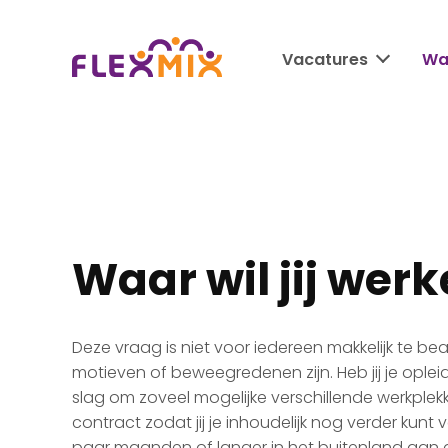
Vacatures
Waa
Waar wil jij wer
Deze vraag is niet voor iedereen makkelijk te b
motieven of beweegredenen zijn. Heb jij je opleid
slag om zoveel mogelijke verschillende werkplekke
contract zodat jij je inhoudelijk nog verder kunt
paar maanden of langer in het buitenland aan 