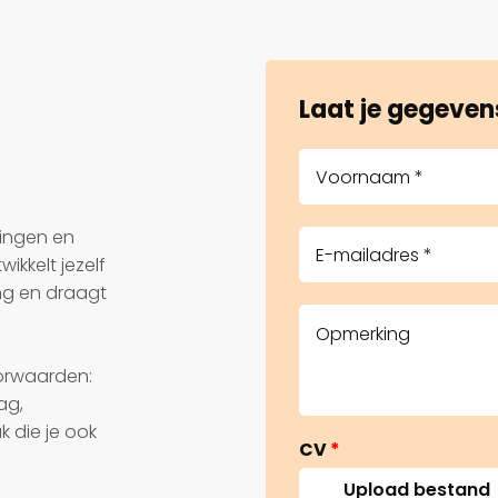
Laat je gegeven
llingen en
wikkelt jezelf
ng en draagt
oorwaarden:
ag,
 die je ook
CV
*
Upload bestand